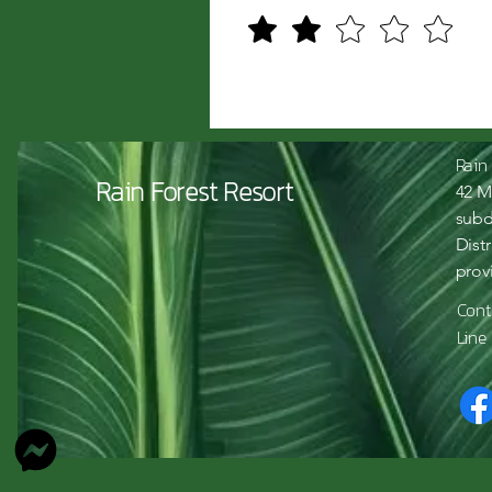
Rain
Rain Forest Resort
42 M
subd
Dist
prov
Cont
Line