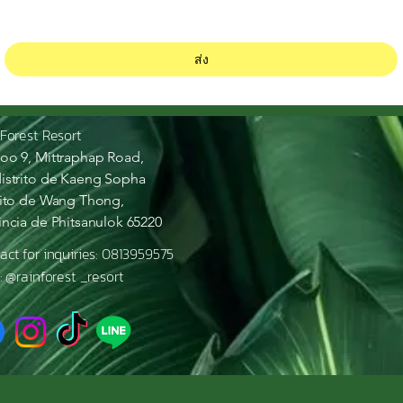
ส่ง
 Forest Resort
oo 9, Mittraphap Road,
istrito de Kaeng Sopha
rito de Wang Thong,
incia de Phitsanulok 65220
act for inquiries: 0813959575
 : @rainforest _resort