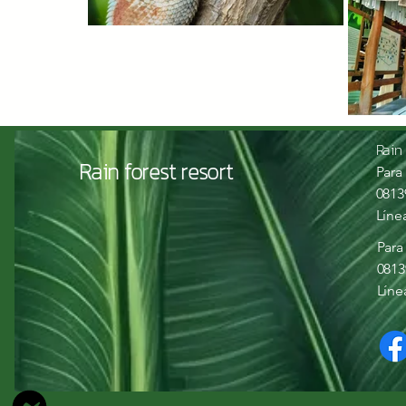
Rain
Rain forest resort
Para
0813
Líne
Para
0813
Líne