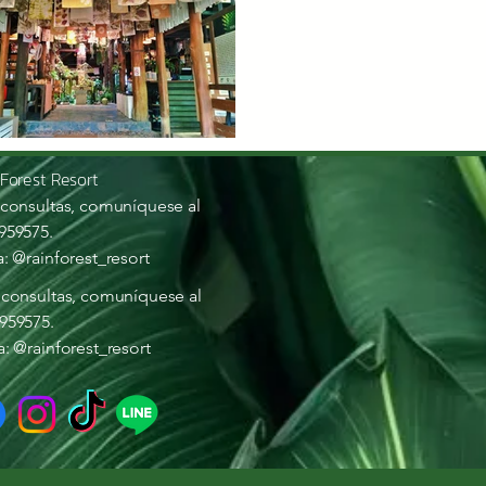
 Forest Resort
 consultas, comuníquese al
959575.
a: @rainforest_resort
 consultas, comuníquese al
959575.
a: @rainforest_resort