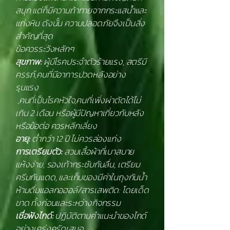
สนุก แต่ก็มีความท้าทายจากกระแสน้ำและ
แก่งหิน ดังนั้น ความปลอดภัยจึงเป็นสิ่ง
สำคัญที่สุด
ข้อควรระวังหลักๆ
สุขภาพ:
ผู้มีโรคประจำตัวร้ายแรง, สตรีมี
ครรภ์,
คนที่มีอาการปวดหลังอย่าง
รุนแรง
,
คนที่เป็นโรคหัวใจ,
คนที่เพิ่งผ่าตัดได้ไม่
เกิน 2 เดือน
หรือผู้มีปัญหาเกี่ยวกับหลัง
หรือข้อต่อ ควรหลีกเลี่ยง
อายุ:
ต่ำกว่า 12 ปี ไม่ควรล่องแก่ง
การเตรียมตัว:
สวมเสื้อผ้าที่เบาสบาย
แห้งง่าย, รองเท้ากระชับกันลื่น, เตรียม
ครีมกันแดด, และเก็บของมีค่าในถุงกันน้ำ
ห้ามดื่มแอลกอฮอล์/สารเสพติด: โดยเด็ด
ขาด ทั้งก่อนและระหว่างกิจกรรม
เชื่อฟังไกด์:
ปฏิบัติตามคำแนะนำของไกด์
อย่างเคร่งครัดเสมอ