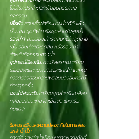
สุขภาพร่างกาย:
ควรมีสุขภาพแข็งแรง
ไม่มีโรคประจำตัวที่เป็นอุปสรรคต่อ
กิจกรรม
เสื้อผ้า:
สวมเสื้อผ้าที่ระบายน้ำได้ดี แห้ง
เร็ว เช่น ชุดกีฬา หรือชุดสำหรับลุยน้ำ
รองเท้า
: สวมรองเท้ารัดส้นที่ไม่หลุดง่าย
เช่น รองเท้าแตะรัดส้น หรือรองเท้า
สำหรับกิจกรรมทางน้ำ
อุปกรณ์ป้องกัน:
ทางรีสอร์ทจะเตรียม
เสื้อชูชีพและหมวกกันกระแทกให้ แต่คุณ
ควรตรวจสอบความพร้อมของอุปกรณ์
ก่อนทุกครั้ง
ของใช้ส่วนตัว:
เตรียมชุดสำหรับเปลี่ยน
หลังจบล่องแก่ง ผ้าเช็ดตัว และครีม
กันแดด
ข้อควรระวังและความปลอดภัยในการล่อง
แพลำน้ำเข็ก
การล่องแพลำน้ำเข็กเป็นการผจญภัยที่