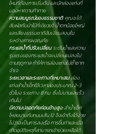
ใหม่ที่ต้องการเริ่มต้น และนักล่องแก่งที่
มองหาความท้าทาย
ความสมบูรณ์ของธรรมชาติ
: คุณจะได้
สัมผัสกับป่าไม้ที่เขียวขจี น้ำตกน้อยใหญ่
และเสียงธรรมชาติอันเงียบสงบใน
ระหว่างการผจญภัย
กระแสน้ำที่ปรับเปลี่ยน
: ระดับน้ำและความ
รุนแรงของกระแสน้ำจะเปลี่ยนแปลงไป
ตามฤดูกาล ทำให้การล่องแก่งไม่ซ้ำซาก
จำเจ
ระยะเวลาและระยะทางที่เหมาะสม
: ล่อง
แก่งลำน้ำเข็กใช้เวลาล่องประมาณ 2-3
ชั่วโมง ระยะทาง 8 กม. ซึ่งไม่นานและเร็ว
เกินไป
มีความปลอดภัยค่อนข้างสูง:
ลำน้ำเข็ก
ไหลขนานกับถนนเส้น 12 จึงเข้าถึงได้ง่าย
ไม่ว่าจะเป็นการลงเรือ การขึ้นท่าและเมือ
เกิดอุบัติเหตุก็สามารถเข้าช่วยเหลือได้