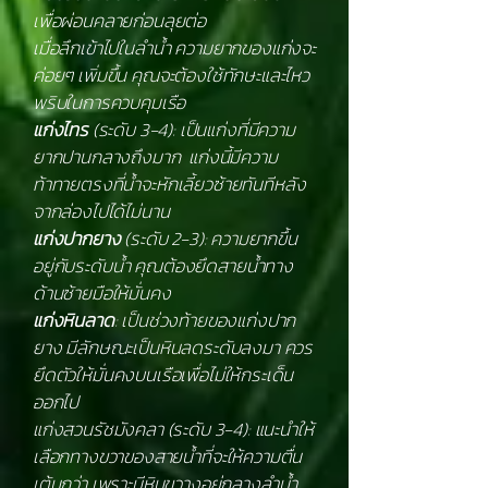
เพื่อผ่อนคลายก่อนลุยต่อ
เมื่อลึกเข้าไปในลำน้ำ ความยากของแก่งจะ
ค่อยๆ เพิ่มขึ้น คุณจะต้องใช้ทักษะและไหว
พริบในการควบคุมเรือ
แก่งไทร
(ระดับ 3-4): เป็นแก่งที่มีความ
ยากปานกลางถึงมาก แก่งนี้มีความ
ท้าทายตรงที่น้ำจะหักเลี้ยวซ้ายทันทีหลัง
จากล่องไปได้ไม่นาน
แก่งปากยาง
(ระดับ 2-3): ความยากขึ้น
อยู่กับระดับน้ำ คุณต้องยึดสายน้ำทาง
ด้านซ้ายมือให้มั่นคง
แก่งหินลาด
: เป็นช่วงท้ายของแก่งปาก
ยาง มีลักษณะเป็นหินลดระดับลงมา ควร
ยึดตัวให้มั่นคงบนเรือเพื่อไม่ให้กระเด็น
ออกไป
แก่งสวนรัชมังคลา (ระดับ 3-4): แนะนำให้
เลือกทางขวาของสายน้ำที่จะให้ความตื่น
เต้นกว่า เพราะมีหินขวางอยู่กลางลำน้ำ