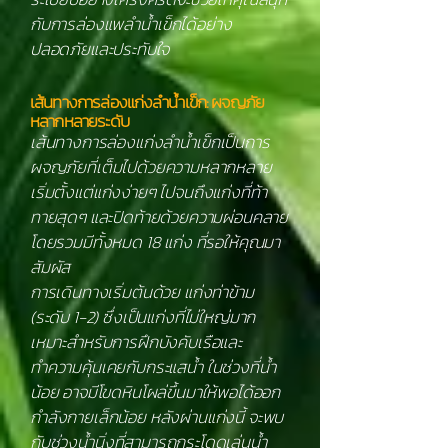
กับการล่องแพลำน้ำเข็กได้อย่าง
ปลอดภัยและประทับใจ
เส้นทางการล่องแก่งลำน้ำเข็ก: ผจญภัย
หลากหลายระดับ
เส้นทางการล่องแก่งลำน้ำเข็กเป็นการ
ผจญภัยที่เต็มไปด้วยความหลากหลาย
เริ่มตั้งแต่แก่งง่ายๆ ไปจนถึงแก่งที่ท้า
ทายสุดๆ และปิดท้ายด้วยความผ่อนคลาย
โดยรวมมีทั้งหมด 18 แก่ง ที่รอให้คุณมา
สัมผัส
การเดินทางเริ่มต้นด้วย แก่งท่าข้าม
(ระดับ 1-2) ซึ่งเป็นแก่งที่ไม่ใหญ่มาก
เหมาะสำหรับการฝึกบังคับเรือและ
ทำความคุ้นเคยกับกระแสน้ำ ในช่วงที่น้ำ
น้อย อาจมีโขดหินโผล่ขึ้นมาให้พอได้ออก
กำลังกายเล็กน้อย หลังผ่านแก่งนี้ จะพบ
กับช่วงน้ำนิ่งที่สามารถกระโดดเล่นน้ำ