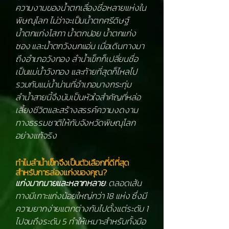
ความงามของน้ำตกเลื่องชื่อหลายแห่งใน
พิษณุโลก ไม่ว่าจะเป็นน้ำตกศรีดิษฐ์
น้ำตกแก่งโสภา น้ำตกปอย น้ำตกแก่ง
ซอง และน้ำตกวังนกแอ่น เมื่อเดินทางมา
ถึงอำเภอวังทอง ลำน้ำเข็กก็เปลี่ยนชื่อ
เป็นแม่น้ำวังทอง และท้ายที่สุดก็ไหลไป
รวมกับแม่น้ำน่านที่อำเภอบางกระทุ่ม
ลำน้ำสายนี้จึงนับเป็นหัวใจสำคัญที่หล่อ
เลี้ยงชีวิตและสร้างสรรค์ความงดงาม
ทางธรรมชาติให้กับจังหวัดพิษณุโลก
อย่างแท้จริง
ทำไมลำน้ำเข็กจึงเป็นตัวเลือกที่ดีที่สุด
สำหรับการล่องแก่งของคุณ?
แก่งมากมายและหลากหลาย
: ตลอดเส้น
ทางมีเกาะแก่งน้อยใหญ่กว่า 18 แห่ง ซึ่งมี
ความยากง่ายแตกต่างกันไปตั้งแต่ระดับ 1
ไปจนถึงระดับ 5 ทำให้เหมาะสำหรับทั้งมือ