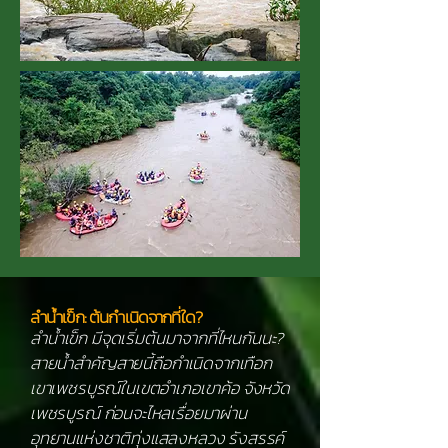
ลำน้ำเข็ก: ต้นกำเนิดจากที่ใด?
ลำน้ำเข็ก มีจุดเริ่มต้นมาจากที่ไหนกันนะ?
สายน้ำสำคัญสายนี้ถือกำเนิดจากเทือก
เขาเพชรบูรณ์ในเขตอำเภอเขาค้อ จังหวัด
เพชรบูรณ์ ก่อนจะไหลเรื่อยมาผ่าน
อุทยานแห่งชาติทุ่งแสลงหลวง รังสรรค์