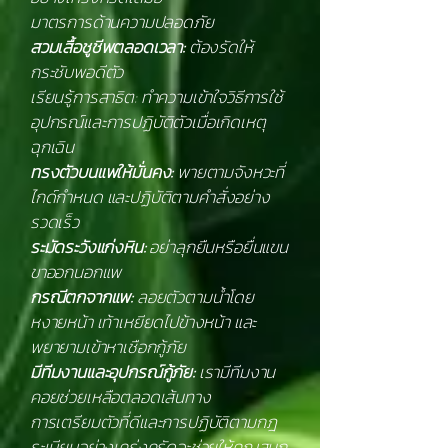
มาตรการด้านความปลอดภัย
สวมเสื้อชูชีพตลอดเวลา:
ต้องรัดให้
กระชับพอดีตัว
เรียนรู้การสาธิต: ทำความเข้าใจวิธีการใช้
อุปกรณ์และการปฏิบัติตัวเมื่อเกิดเหตุ
ฉุกเฉิน
ทรงตัวบนแพให้มั่นคง:
พายตามจังหวะที่
ไกด์กำหนด และปฏิบัติตามคำสั่งอย่าง
รวดเร็ว
ระมัดระวังแก่งหิน:
อย่าลุกยืนหรือยื่นแขน
ขาออกนอกแพ
กรณีตกจากแพ:
ลอยตัวตามน้ำโดย
หงายหน้า เท้าเหยียดไปข้างหน้า และ
พยายามเข้าหาเชือกกู้ภัย
มีทีมงานและอุปกรณ์กู้ภัย:
เรามีทีมงาน
คอยช่วยเหลือตลอดเส้นทาง
การเตรียมตัวที่ดีและการปฏิบัติตามกฎ
ระเบียบอย่างเคร่งครัดจะช่วยให้คุณสนุก