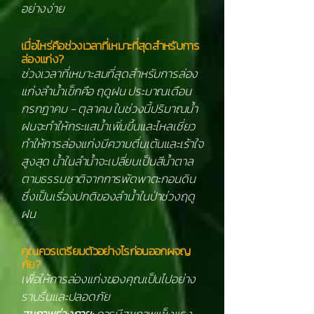
อย่างง่าย
เมื่อไหร่คือช่วงเวลาที่เหมาะที่สุดสำหรับการ
ล่องแก่ง?
ช่วงเวลาที่เหมาะสมที่สุดสำหรับการล่อง
แก่งลำน้ำเข็กคือ ฤดูฝน ประมาณเดือน
กรกฎาคม - ตุลาคม ในช่วงนี้ปริมาณน้ำ
ฝนจะทำให้กระแสน้ำเพิ่มขึ้นและไหลเชี่ยว
ทำให้การล่องแก่งมีความตื่นเต้นและเร้าใจ
สูงสุด น้ำในลำน้ำจะเปลี่ยนเป็นสีน้ำตาล
ตามธรรมชาติจากการพัดพาตะกอนดิน
ซึ่งเป็นเรื่องปกติของลำน้ำในป่าช่วงฤดู
ฝน
คุณควรเตรียมตัวอย่างไรก่อนออกผจญ
ภัย?
เพื่อให้การล่องแก่งของคุณเป็นไปอย่าง
ราบรื่นและปลอดภัย